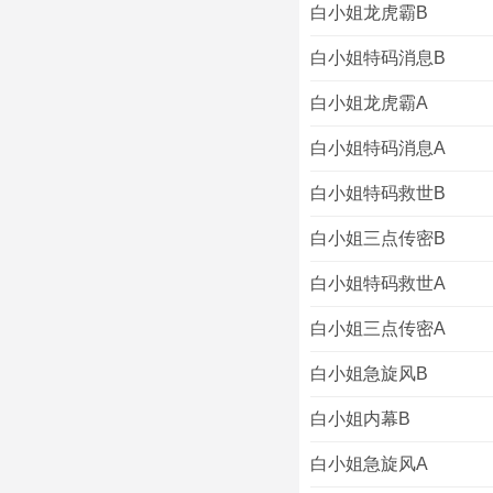
白小姐龙虎霸B
白小姐特码消息B
白小姐龙虎霸A
白小姐特码消息A
白小姐特码救世B
白小姐三点传密B
白小姐特码救世A
白小姐三点传密A
白小姐急旋风B
白小姐内幕B
白小姐急旋风A