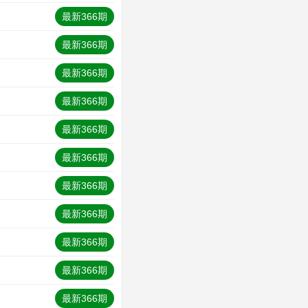
最新
366
期
最新
366
期
最新
366
期
最新
366
期
最新
366
期
最新
366
期
最新
366
期
最新
366
期
最新
366
期
最新
366
期
最新
366
期