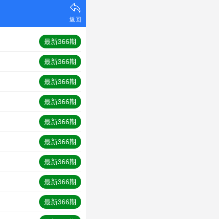
返回
最新
366
期
最新
366
期
最新
366
期
最新
366
期
最新
366
期
最新
366
期
最新
366
期
最新
366
期
最新
366
期