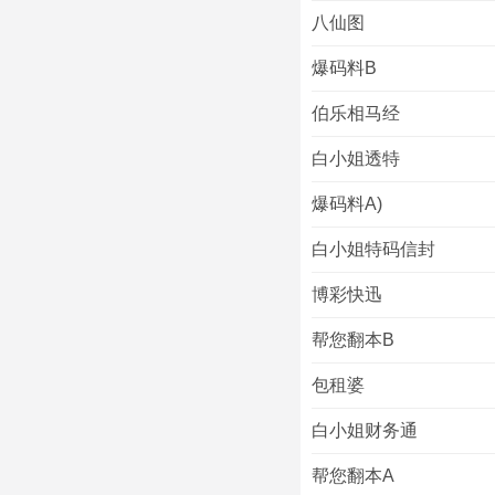
八仙图
爆码料B
伯乐相马经
白小姐透特
爆码料A)
白小姐特码信封
博彩快迅
帮您翻本B
包租婆
白小姐财务通
帮您翻本A