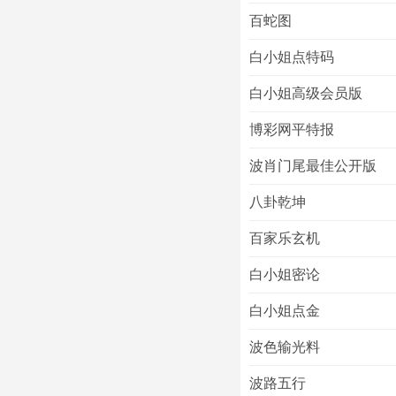
百蛇图
白小姐点特码
白小姐高级会员版
博彩网平特报
波肖门尾最佳公开版
八卦乾坤
百家乐玄机
白小姐密论
白小姐点金
波色输光料
波路五行