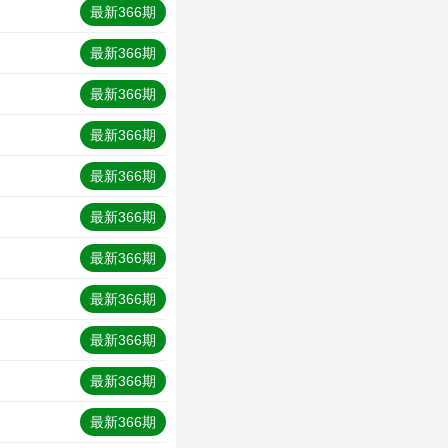
最新
366
期
最新
366
期
最新
366
期
最新
366
期
最新
366
期
最新
366
期
最新
366
期
最新
366
期
最新
366
期
最新
366
期
最新
366
期