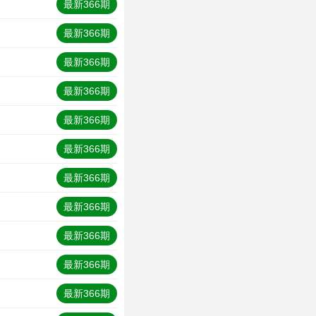
最新
366
期
最新
366
期
最新
366
期
最新
366
期
最新
366
期
最新
366
期
最新
366
期
最新
366
期
最新
366
期
最新
366
期
最新
366
期