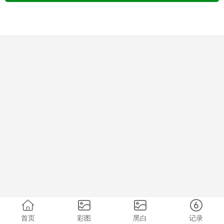
首页
彩图
黑白
记录